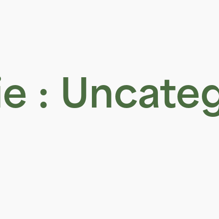
e :
Uncateg